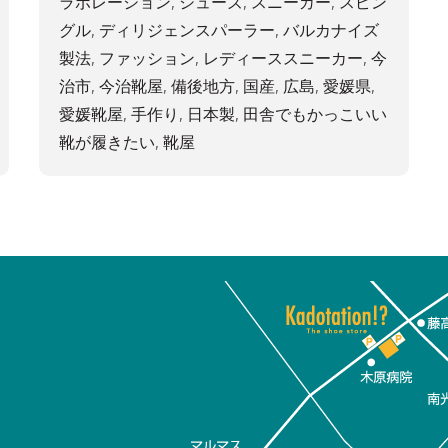
ラボレーション
,
シューズ
,
スニーカー
,
スピン
グル
,
ディリジェンスパーラー
,
バルカナイズ
製法
,
ファッション
,
レディーススニーカー
,
今
治市
,
今治靴屋
,
備後地方
,
国産
,
広島
,
愛媛県
,
愛媛靴屋
,
手作り
,
日本製
,
田舎でもかっこいい
靴が履きたい
,
靴屋