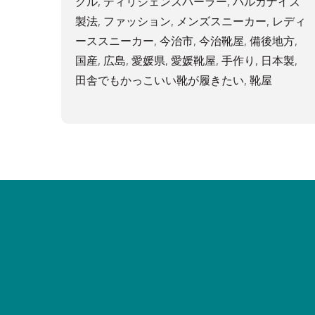
グル
,
ディリジェンスパーラー
,
バルカナイズ
製法
,
ファッション
,
メンズスニーカー
,
レディ
ーススニーカー
,
今治市
,
今治靴屋
,
備後地方
,
国産
,
広島
,
愛媛県
,
愛媛靴屋
,
手作り
,
日本製
,
田舎でもかっこいい靴が履きたい
,
靴屋