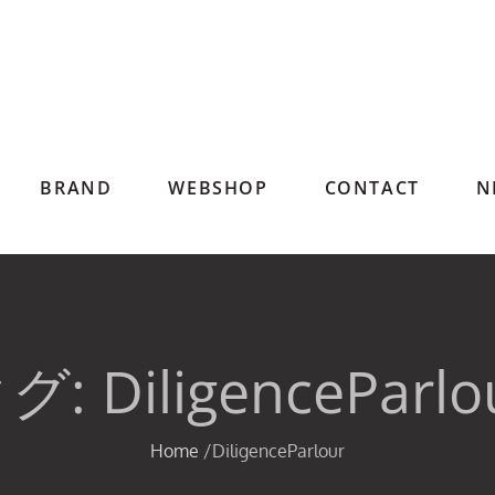
BRAND
WEBSHOP
CONTACT
N
タグ:
DiligenceParlo
Home
DiligenceParlour