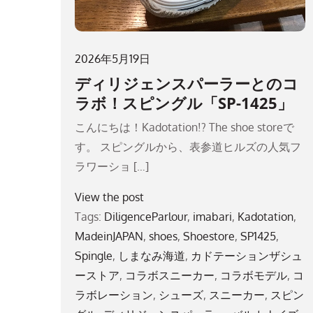
2026年5月19日
ディリジェンスパーラーとのコ
ラボ！スピングル「SP-1425」
こんにちは！Kadotation!? The shoe storeで
す。 スピングルから、表参道ヒルズの人気フ
ラワーショ […]
View the post
Tags:
DiligenceParlour
,
imabari
,
Kadotation
,
MadeinJAPAN
,
shoes
,
Shoestore
,
SP1425
,
Spingle
,
しまなみ海道
,
カドテーションザシュ
ーストア
,
コラボスニーカー
,
コラボモデル
,
コ
ラボレーション
,
シューズ
,
スニーカー
,
スピン