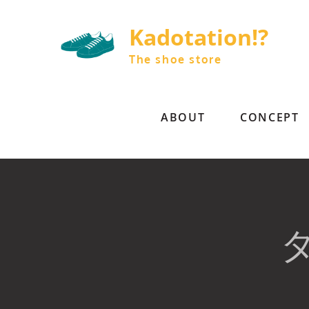
Skip
to
Kadotation!?
content
The shoe store
ABOUT
CONCEPT