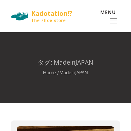
Skip
Kadotation!?
MENU
to
content
The shoe store
タグ:
MadeinJAPAN
Home
MadeinJAPAN