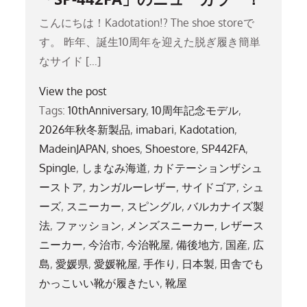
こんにちは！Kadotation!? The shoe storeで
す。 昨年、誕生10周年を迎えた脱ぎ履き簡単
なサイド […]
View the post
Tags:
10thAnniversary
,
10周年記念モデル
,
2026年秋冬新製品
,
imabari
,
Kadotation
,
MadeinJAPAN
,
shoes
,
Shoestore
,
SP442FA
,
Spingle
,
しまなみ海道
,
カドテーションザシュ
ーストア
,
カンガルーレザー
,
サイドゴア
,
シュ
ーズ
,
スニーカー
,
スピングル
,
バルカナイズ製
法
,
ファッション
,
メンズスニーカー
,
レザース
ニーカー
,
今治市
,
今治靴屋
,
備後地方
,
国産
,
広
島
,
愛媛県
,
愛媛靴屋
,
手作り
,
日本製
,
田舎でも
かっこいい靴が履きたい
,
靴屋