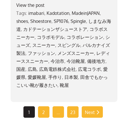
View the post
Tags:
imabari
,
Kadotation
,
MadeinJAPAN
,
shoes
,
Shoestore
,
SP1076
,
Spingle
,
しまなみ海
道
,
カドテーションザシューストア
,
コラボス
ニーカー
,
コラボモデル
,
コラボレーション
,
シ
ューズ
,
スニーカー
,
スピングル
,
バルカナイズ
製法
,
ファッション
,
メンズスニーカー
,
レディ
ーススニーカー
,
今治市
,
今治靴屋
,
備後地方
,
国産
,
広島
,
広島電鉄株式会社
,
広電コラボ
,
愛
媛県
,
愛媛靴屋
,
手作り
,
日本製
,
田舎でもかっ
こいい靴が履きたい
,
靴屋
投
1
2
…
23
Next