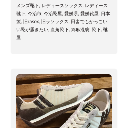
メンズ靴下
,
レディースソックス
,
レディース
靴下
,
今治市
,
今治靴屋
,
愛媛県
,
愛媛靴屋
,
日本
製
,
旧rasox
,
旧ラソックス
,
田舎でもかっこい
い靴が履きたい
,
直角靴下
,
綿麻混紡
,
靴下
,
靴
屋