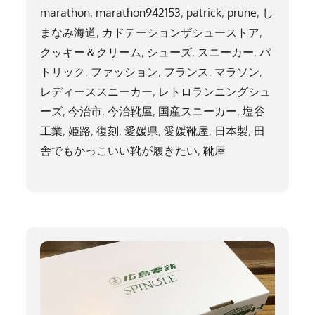
marathon
,
marathon942153
,
patrick
,
prune
,
し
まなみ海道
,
カドテーションザシューストア
,
クッキー＆クリーム
,
シューズ
,
スニーカー
,
パ
トリック
,
ファッション
,
フランス
,
マラソン
,
レディーススニーカー
,
レトロランニングシュ
ーズ
,
今治市
,
今治靴屋
,
国産スニーカー
,
塩谷
工業
,
姫路
,
復刻
,
愛媛県
,
愛媛靴屋
,
日本製
,
田
舎でもかっこいい靴が履きたい
,
靴屋