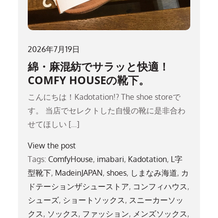
2026年7月19日
綿・麻混紡でサラッと快適！
COMFY HOUSEの靴下。
こんにちは！Kadotation!? The shoe storeで
す。 当店でセレクトした自慢の靴に是非合わ
せてほしい […]
View the post
Tags:
ComfyHouse
,
imabari
,
Kadotation
,
L字
型靴下
,
MadeinJAPAN
,
shoes
,
しまなみ海道
,
カ
ドテーションザシューストア
,
コンフィハウス
,
シューズ
,
ショートソックス
,
スニーカーソッ
クス
,
ソックス
,
ファッション
,
メンズソックス
,