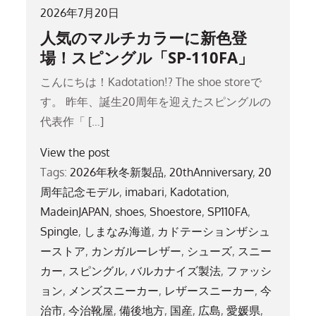
2026年7月20日
人気のマルチカラーに新色登
場！スピングル「SP-110FA」
こんにちは！Kadotation!? The shoe storeで
す。 昨年、誕生20周年を迎えたスピングルの
代表作「 […]
View the post
Tags:
2026年秋冬新製品
,
20thAnniversary
,
20
周年記念モデル
,
imabari
,
Kadotation
,
MadeinJAPAN
,
shoes
,
Shoestore
,
SP110FA
,
Spingle
,
しまなみ海道
,
カドテーションザシュ
ーストア
,
カンガルーレザー
,
シューズ
,
スニー
カー
,
スピングル
,
バルカナイズ製法
,
ファッシ
ョン
,
メンズスニーカー
,
レザースニーカー
,
今
治市
,
今治靴屋
,
備後地方
,
国産
,
広島
,
愛媛県
,