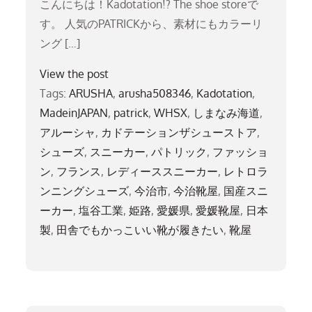
こんにちは！Kadotation!? The shoe storeで
す。 人気のPATRICKから、素材にもカラーリ
ング […]
View the post
Tags:
ARUSHA
,
arusha508346
,
Kadotation
,
MadeinJAPAN
,
patrick
,
WHSX
,
しまなみ海道
,
アルーシャ
,
カドテーションザシューストア
,
シューズ
,
スニーカー
,
パトリック
,
ファッショ
ン
,
フランス
,
レディーススニーカー
,
レトロラ
ンニングシューズ
,
今治市
,
今治靴屋
,
国産スニ
ーカー
,
塩谷工業
,
姫路
,
愛媛県
,
愛媛靴屋
,
日本
製
,
田舎でもかっこいい靴が履きたい
,
靴屋