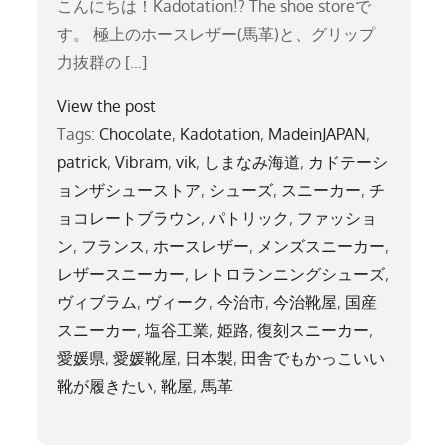
こんにちは！Kadotation!? The shoe storeで
す。 極上のホースレザー(馬革)と、グリップ
力抜群の […]
View the post
Tags:
Chocolate
,
Kadotation
,
MadeinJAPAN
,
patrick
,
Vibram
,
vik
,
しまなみ海道
,
カドテーシ
ョンザシューストア
,
シューズ
,
スニーカー
,
チ
ョコレートブラウン
,
パトリック
,
ファッショ
ン
,
フランス
,
ホースレザー
,
メンズスニーカー
,
レザースニーカー
,
レトロランニングシューズ
,
ヴィブラム
,
ヴィーク
,
今治市
,
今治靴屋
,
国産
スニーカー
,
塩谷工業
,
姫路
,
復刻スニーカー
,
愛媛県
,
愛媛靴屋
,
日本製
,
田舎でもかっこいい
靴が履きたい
,
靴屋
,
馬革