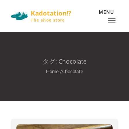
Skip
Kadotation!?
MENU
to
content
The shoe store
タグ:
Chocolate
Home
Chocolate