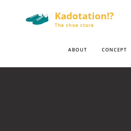
Skip
to
Kadotation!?
content
The shoe store
ABOUT
CONCEPT