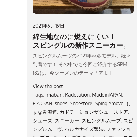
2021年9月19日
綿生地なのに燃えにくい！
スピングルの新作スニーカー。
スピングルムーヴの2021年秋冬モデル、続々
到着です！ その中でも今回ご紹介するSPM-
182は、今シーズンのテーマ「ア […]
View the post
Tags:
imabari
,
Kadotation
,
MadeinJAPAN
,
PROBAN
,
shoes
,
Shoestore
,
Spinglemove
,
し
まなみ海道
,
カドテーションザシューストア
,
シューズ
,
スニーカー
,
スピングルムーブ
,
スピ
ングルムーヴ
,
バルカナイズ製法
,
ファッショ