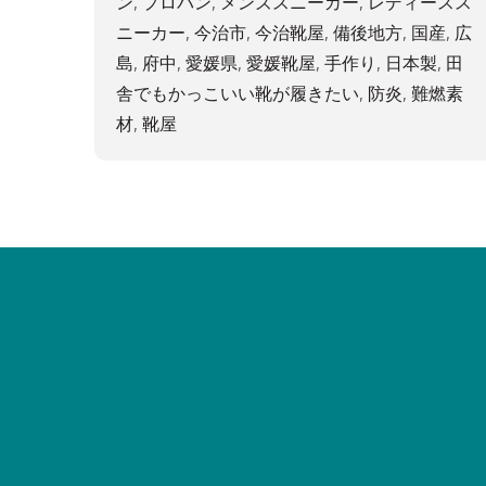
ン
,
プロバン
,
メンズスニーカー
,
レディースス
ニーカー
,
今治市
,
今治靴屋
,
備後地方
,
国産
,
広
島
,
府中
,
愛媛県
,
愛媛靴屋
,
手作り
,
日本製
,
田
舎でもかっこいい靴が履きたい
,
防炎
,
難燃素
材
,
靴屋