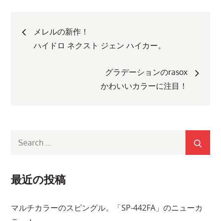
投
メレルの新作！
稿
ハイドロ ネクスト ジェン ハイカー。
ナ
グラデーションのrasox
かわいいカラーに注目！
ビ
ゲ
Search
ー
for:
シ
最近の投稿
ョ
マルチカラーのスピングル。「SP-442FA」のニューカ