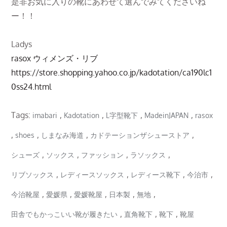
是非お気に入りの靴にあわせて選んでみてくださいね
ー！！
Ladys
rasox ウィメンズ・リブ
https://store.shopping.yahoo.co.jp/kadotation/ca190lc1
0ss24.html
Tags:
,
,
,
,
imabari
Kadotation
L字型靴下
MadeinJAPAN
rasox
,
,
,
,
shoes
しまなみ海道
カドテーションザシューストア
,
,
,
,
シューズ
ソックス
ファッション
ラソックス
,
,
,
,
リブソックス
レディースソックス
レディース靴下
今治市
,
,
,
,
,
今治靴屋
愛媛県
愛媛靴屋
日本製
無地
,
,
,
田舎でもかっこいい靴が履きたい
直角靴下
靴下
靴屋