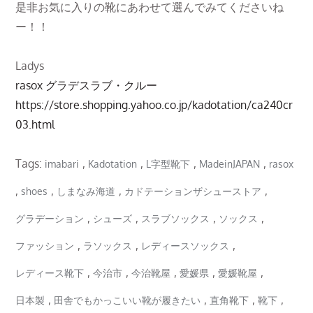
是非お気に入りの靴にあわせて選んでみてくださいね
ー！！
Ladys
rasox グラデスラブ・クルー
https://store.shopping.yahoo.co.jp/kadotation/ca240cr
03.html
Tags:
,
,
,
,
imabari
Kadotation
L字型靴下
MadeinJAPAN
rasox
,
,
,
,
shoes
しまなみ海道
カドテーションザシューストア
,
,
,
,
グラデーション
シューズ
スラブソックス
ソックス
,
,
,
ファッション
ラソックス
レディースソックス
,
,
,
,
,
レディース靴下
今治市
今治靴屋
愛媛県
愛媛靴屋
,
,
,
,
日本製
田舎でもかっこいい靴が履きたい
直角靴下
靴下