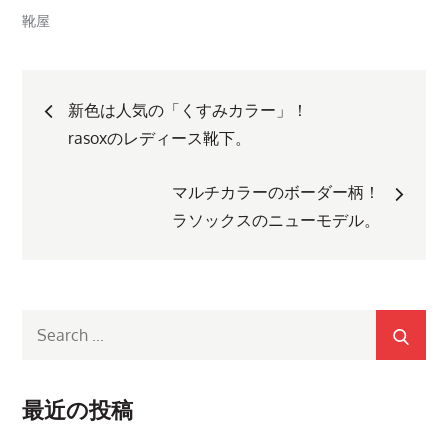
靴屋
投
新色は人気の「くすみカラー」！
稿
rasoxのレディース靴下。
ナ
マルチカラーのボーダー柄！
ラソックスのニューモデル。
ビ
ゲ
Search
ー
for:
シ
最近の投稿