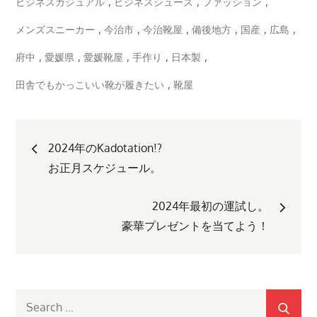
,
,
,
ビジネスカジュアル
ビジネスシューズ
ファッション
,
,
,
,
,
,
メンズスニーカー
今治市
今治靴屋
備後地方
国産
広島
,
,
,
,
,
府中
愛媛県
愛媛靴屋
手作り
日本製
,
田舎でもかっこいい靴が履きたい
靴屋
投
2024年のKadotation!?
稿
お正月スケジュール。
ナ
2024年最初の運試し。
豪華プレゼントを当てよう！
ビ
ゲ
Search