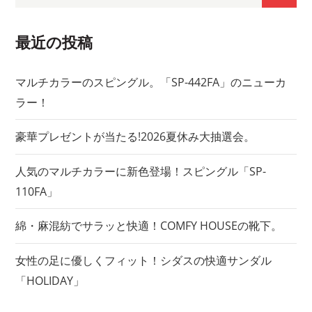
ー
for:
シ
最近の投稿
ョ
マルチカラーのスピングル。「SP-442FA」のニューカ
ラー！
ン
豪華プレゼントが当たる!2026夏休み大抽選会。
人気のマルチカラーに新色登場！スピングル「SP-
110FA」
綿・麻混紡でサラッと快適！COMFY HOUSEの靴下。
女性の足に優しくフィット！シダスの快適サンダル
「HOLIDAY」