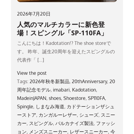
2026年7月20日
人気のマルチカラーに新色登
場！スピングル「SP-110FA」
こんにちは！Kadotation!? The shoe storeで
す。 昨年、誕生20周年を迎えたスピングルの
代表作「 […]
View the post
Tags:
2026年秋冬新製品
,
20thAnniversary
,
20
周年記念モデル
,
imabari
,
Kadotation
,
MadeinJAPAN
,
shoes
,
Shoestore
,
SP110FA
,
Spingle
,
しまなみ海道
,
カドテーションザシュ
ーストア
,
カンガルーレザー
,
シューズ
,
スニー
カー
,
スピングル
,
バルカナイズ製法
,
ファッシ
ョン
,
メンズスニーカー
,
レザースニーカー
,
今