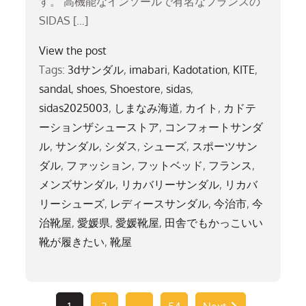
す。 高機能なインソールで有名なフランスの
SIDAS […]
View the post
Tags:
3dサンダル
,
imabari
,
Kadotation
,
KITE
,
sandal
,
shoes
,
Shoestore
,
sidas
,
sidas2025003
,
しまなみ海道
,
カイト
,
カドテ
ーションザシューストア
,
コンフォートサンダ
ル
,
サンダル
,
シダス
,
シューズ
,
スポーツサン
ダル
,
ファッション
,
フットベッド
,
フランス
,
メンズサンダル
,
リカバリーサンダル
,
リカバ
リーシューズ
,
レディースサンダル
,
今治市
,
今
治靴屋
,
愛媛県
,
愛媛靴屋
,
田舎でもかっこいい
靴が履きたい
,
靴屋