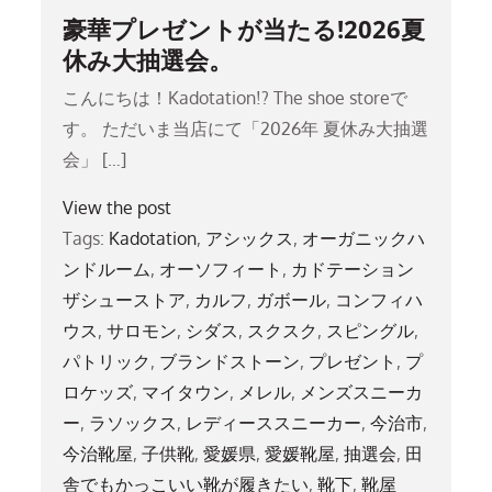
豪華プレゼントが当たる!2026夏
休み大抽選会。
こんにちは！Kadotation!? The shoe storeで
す。 ただいま当店にて「2026年 夏休み大抽選
会」 […]
View the post
Tags:
Kadotation
,
アシックス
,
オーガニックハ
ンドルーム
,
オーソフィート
,
カドテーション
ザシューストア
,
カルフ
,
ガボール
,
コンフィハ
ウス
,
サロモン
,
シダス
,
スクスク
,
スピングル
,
パトリック
,
ブランドストーン
,
プレゼント
,
プ
ロケッズ
,
マイタウン
,
メレル
,
メンズスニーカ
ー
,
ラソックス
,
レディーススニーカー
,
今治市
,
今治靴屋
,
子供靴
,
愛媛県
,
愛媛靴屋
,
抽選会
,
田
舎でもかっこいい靴が履きたい
,
靴下
,
靴屋