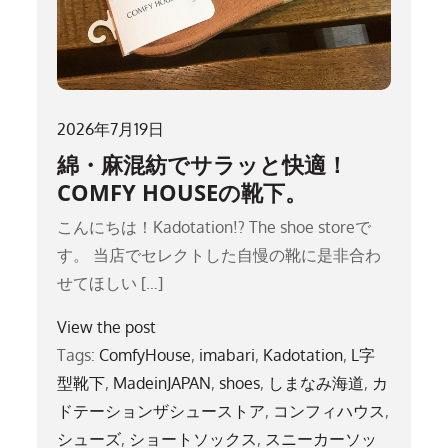
2026年7月19日
綿・麻混紡でサラッと快適！
COMFY HOUSEの靴下。
こんにちは！Kadotation!? The shoe storeで
す。 当店でセレクトした自慢の靴に是非合わ
せてほしい […]
View the post
Tags:
ComfyHouse
,
imabari
,
Kadotation
,
L字
型靴下
,
MadeinJAPAN
,
shoes
,
しまなみ海道
,
カ
ドテーションザシューストア
,
コンフィハウス
,
シューズ
,
ショートソックス
,
スニーカーソッ