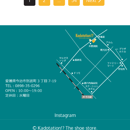
投
1
2
…
54
Next
稿
の
ペ
ー
ジ
送
り
Instagram
© Kadotation!? The shoe store.