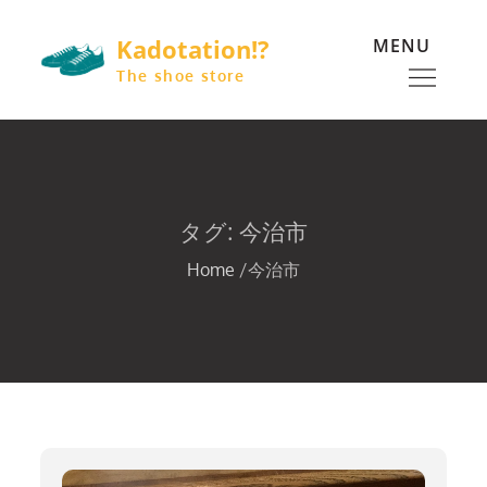
Skip
Kadotation!?
MENU
to
content
The shoe store
タグ:
今治市
Home
今治市