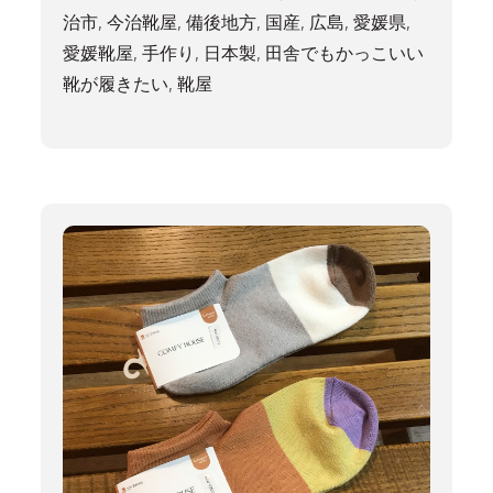
治市
,
今治靴屋
,
備後地方
,
国産
,
広島
,
愛媛県
,
愛媛靴屋
,
手作り
,
日本製
,
田舎でもかっこいい
靴が履きたい
,
靴屋