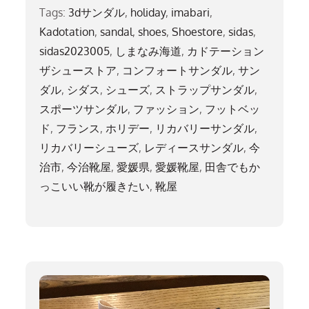
Tags:
3dサンダル
,
holiday
,
imabari
,
Kadotation
,
sandal
,
shoes
,
Shoestore
,
sidas
,
sidas2023005
,
しまなみ海道
,
カドテーション
ザシューストア
,
コンフォートサンダル
,
サン
ダル
,
シダス
,
シューズ
,
ストラップサンダル
,
スポーツサンダル
,
ファッション
,
フットベッ
ド
,
フランス
,
ホリデー
,
リカバリーサンダル
,
リカバリーシューズ
,
レディースサンダル
,
今
治市
,
今治靴屋
,
愛媛県
,
愛媛靴屋
,
田舎でもか
っこいい靴が履きたい
,
靴屋