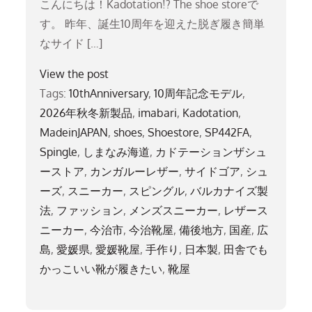
こんにちは！Kadotation!? The shoe storeで
す。 昨年、誕生10周年を迎えた脱ぎ履き簡単
なサイド […]
View the post
Tags:
10thAnniversary
,
10周年記念モデル
,
2026年秋冬新製品
,
imabari
,
Kadotation
,
MadeinJAPAN
,
shoes
,
Shoestore
,
SP442FA
,
Spingle
,
しまなみ海道
,
カドテーションザシュ
ーストア
,
カンガルーレザー
,
サイドゴア
,
シュ
ーズ
,
スニーカー
,
スピングル
,
バルカナイズ製
法
,
ファッション
,
メンズスニーカー
,
レザース
ニーカー
,
今治市
,
今治靴屋
,
備後地方
,
国産
,
広
島
,
愛媛県
,
愛媛靴屋
,
手作り
,
日本製
,
田舎でも
かっこいい靴が履きたい
,
靴屋