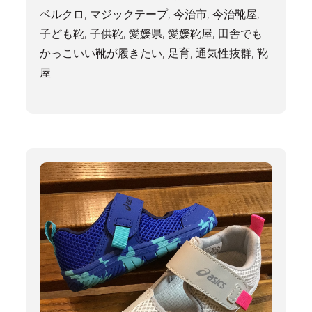
ベルクロ
,
マジックテープ
,
今治市
,
今治靴屋
,
子ども靴
,
子供靴
,
愛媛県
,
愛媛靴屋
,
田舎でも
かっこいい靴が履きたい
,
足育
,
通気性抜群
,
靴
屋