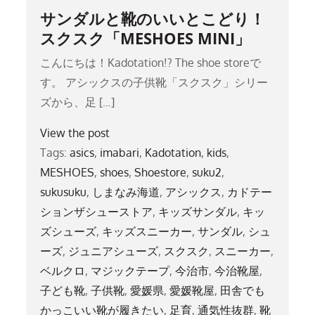
サンダルと靴のいいとこどり！
スクスク「MESHOES MINI」
こんにちは！Kadotation!? The shoe storeで
す。 アシックスの子供靴「スクスク」シリー
ズから、足 […]
View the post
Tags:
asics
,
imabari
,
Kadotation
,
kids
,
MESHOES
,
shoes
,
Shoestore
,
suku2
,
sukusuku
,
しまなみ海道
,
アシックス
,
カドテー
ションザシューストア
,
キッズサンダル
,
キッ
ズシューズ
,
キッズスニーカー
,
サンダル
,
シュ
ーズ
,
ジュニアシューズ
,
スクスク
,
スニーカー
,
ベルクロ
,
マジックテープ
,
今治市
,
今治靴屋
,
子ども靴
,
子供靴
,
愛媛県
,
愛媛靴屋
,
田舎でも
かっこいい靴が履きたい
,
足育
,
通気性抜群
,
靴