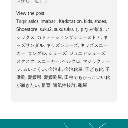
ズから、足 […]
View the post
Tags:
asics
,
imabari
,
Kadotation
,
kids
,
shoes
,
Shoestore
,
suku2
,
sukusuku
,
しまなみ海道
,
ア
シックス
,
カドテーションザシューストア
,
キ
ッズサンダル
,
キッズシューズ
,
キッズスニー
カー
,
サンダル
,
シューズ
,
ジュニアシューズ
,
スクスク
,
スニーカー
,
ベルクロ
,
マジックテー
プ
,
ムレにくい
,
今治市
,
今治靴屋
,
子ども靴
,
子
供靴
,
愛媛県
,
愛媛靴屋
,
田舎でもかっこいい靴
が履きたい
,
足育
,
通気性抜群
,
靴屋