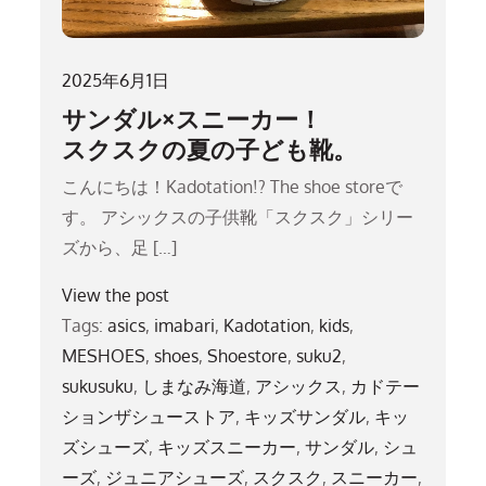
2025年6月1日
サンダル×スニーカー！
スクスクの夏の子ども靴。
こんにちは！Kadotation!? The shoe storeで
す。 アシックスの子供靴「スクスク」シリー
ズから、足 […]
View the post
Tags:
asics
,
imabari
,
Kadotation
,
kids
,
MESHOES
,
shoes
,
Shoestore
,
suku2
,
sukusuku
,
しまなみ海道
,
アシックス
,
カドテー
ションザシューストア
,
キッズサンダル
,
キッ
ズシューズ
,
キッズスニーカー
,
サンダル
,
シュ
ーズ
,
ジュニアシューズ
,
スクスク
,
スニーカー
,