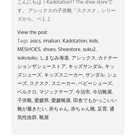
こんにちは！Kadotation!? The shoe storeで
す。 アシックスの子供靴「スクスク」シリー
ズから、ペ […]
View the post
Tags:
asics
,
imabari
,
Kadotation
,
kids
,
MESHOES
,
shoes
,
Shoestore
,
suku2
,
sukusuku
,
しまなみ海道
,
アシックス
,
カドテー
ションザシューストア
,
キッズサンダル
,
キッ
ズシューズ
,
キッズスニーカー
,
サンダル
,
シュ
ーズ
,
スクスク
,
スニーカー
,
ベビーシューズ
,
ベルクロ
,
マジックテープ
,
今治市
,
今治靴屋
,
子供靴
,
愛媛県
,
愛媛靴屋
,
田舎でもかっこいい
靴が履きたい
,
赤ちゃん
,
赤ちゃん靴
,
足育
,
通
気性抜群
,
靴屋