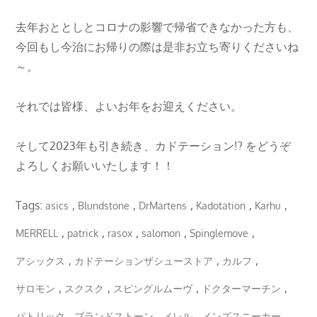
去年おととしとコロナの影響で帰省できなかった方も、
今回もし今治にお帰りの際は是非お立ち寄りくださいね
～。
それでは皆様、よいお年をお迎えください。
そして2023年も引き続き、カドテーション!? をどうぞ
よろしくお願いいたします！！
Tags:
,
,
,
,
,
asics
Blundstone
DrMartens
Kadotation
Karhu
,
,
,
,
,
MERRELL
patrick
rasox
salomon
Spinglemove
,
,
,
アシックス
カドテーションザシューストア
カルフ
,
,
,
,
サロモン
スクスク
スピングルムーヴ
ドクターマーチン
,
,
,
,
パトリック
ブランドストーン
メレル
メンズスニーカー