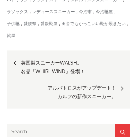
,
,
,
,
ラソックス
レディーススニーカー
今治市
今治靴屋
,
,
,
,
子供靴
愛媛県
愛媛靴屋
田舎でもかっこいい靴が履きたい
靴屋
投
英国製スニーカーWALSH。
稿
名品「WHIRL WIND」登場！
ナ
アルバトロスがアップデート！
カルフの新作スニーカー。
ビ
ゲ
Search
for: