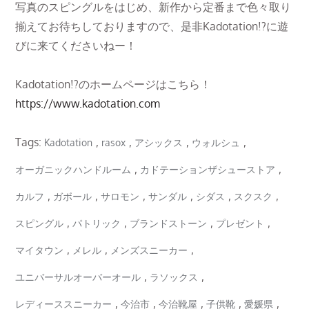
写真のスピングルをはじめ、新作から定番まで色々取り
揃えてお待ちしておりますので、是非Kadotation!?に遊
びに来てくださいねー！
Kadotation!?のホームページはこちら！
https://www.kadotation.com
Tags:
,
,
,
,
Kadotation
rasox
アシックス
ウォルシュ
,
,
オーガニックハンドルーム
カドテーションザシューストア
,
,
,
,
,
,
カルフ
ガボール
サロモン
サンダル
シダス
スクスク
,
,
,
,
スピングル
パトリック
ブランドストーン
プレゼント
,
,
,
マイタウン
メレル
メンズスニーカー
,
,
ユニバーサルオーバーオール
ラソックス
,
,
,
,
,
レディーススニーカー
今治市
今治靴屋
子供靴
愛媛県