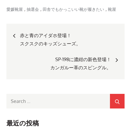
,
,
,
愛媛靴屋
抽選会
田舎でもかっこいい靴が履きたい
靴屋
投
赤と青のアイダホ登場！
稿
スクスクのキッズシューズ。
ナ
SP-198に濃紺の新色登場！
カンガルー革のスピングル。
ビ
ゲ
Search
ー
for:
シ
最近の投稿