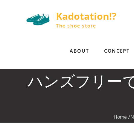
Skip
to
Kadotation!?
content
The shoe store
ABOUT
CONCEPT
ハンズフリー
Home
N