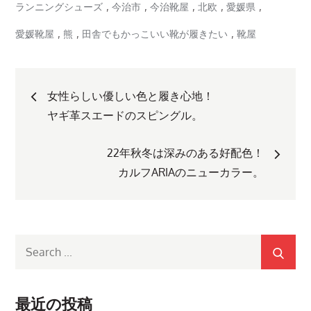
,
,
,
,
,
ランニングシューズ
今治市
今治靴屋
北欧
愛媛県
,
,
,
愛媛靴屋
熊
田舎でもかっこいい靴が履きたい
靴屋
投
女性らしい優しい色と履き心地！
稿
ヤギ革スエードのスピングル。
ナ
22年秋冬は深みのある好配色！
カルフARIAのニューカラー。
ビ
ゲ
Search
ー
for:
シ
最近の投稿