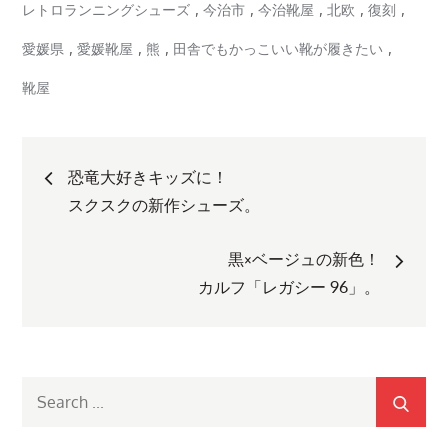
,
,
,
,
,
レトロランニングシューズ
今治市
今治靴屋
北欧
復刻
,
,
,
,
愛媛県
愛媛靴屋
熊
田舎でもかっこいい靴が履きたい
靴屋
投
恐竜大好きキッズに！
稿
スクスクの新作シューズ。
ナ
黒×ベージュの新色！
カルフ「レガシー 96」。
ビ
ゲ
Search
ー
for: